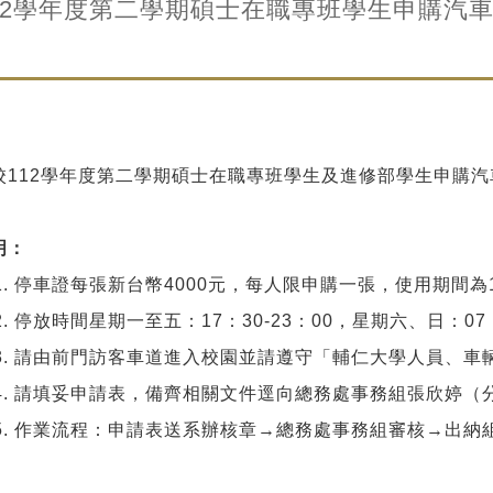
12學年度第二學期碩士在職專班學生申購汽
校112學年度第二學期碩士在職專班學生及進修部學生申購
明：
停車證每張新台幣4000元，每人限申購一張，使用期間為11
停放時間星期一至五：17：30-23：00，星期六、日：07
請由前門訪客車道進入校園並請遵守「輔仁大學人員、車
請填妥申請表，備齊相關文件逕向總務處事務組張欣婷（分
作業流程：申請表送系辦核章→總務處事務組審核→出納